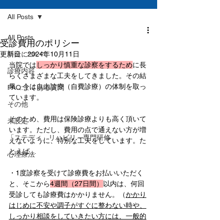
All Posts
All Posts
受診費用のポリシー
更新日：
料金について
2024年10月11日
当院では
しっかり慎重な診察をするため
に長
診療内容
らくさまざまな工夫をしてきました。その結
果、今は自由診療（自費診療）の体制を取っ
FAQ:よくある質問
ています。
その他
そのため、費用は保険診療よりも高く頂いて
未設定
います。ただし、費用の点で通えない方が増
「ステディ」リハビリ～専門研修
えないように、特別な工夫をしています。た
とえば…
心理療法
・1度診察を受けて診療費をお払いいただく
と、そこから
4週間（27日間）
以内は、何回
受診しても診療費はかかりません。（
かかり
はじめに不安や調子がすぐに整わない時や、
しっかり相談をしていきたい方には、一般的