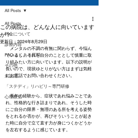
All Posts
All Posts
この病院は、どんな人に向いています
か？
料金について
更新日：
2024年8月29日
診療内容
　メンタルの不調の有無に関わらず、今悩ん
FAQ:よくある質問
でいるし、それを自分のこととして慎重に取
り組みたい方に向いています。以下の説明が
その他
長いので、現状ゆとりがない方はまずは気軽
にお電話でお問い合わせください。
未設定
「ステディ」リハビリ～専門研修
　長年の経験から、症状であれ悩みごとであ
心理療法
れ、性格的な行き詰まりであれ、そうした時
にご自分の限界・無理のある所を考える姿勢
をとれるか否かが、再びそういうことが起き
た時に自分で立て直す力が身につくかどうか
を左右するように感じています。