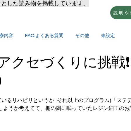
っとした読み物を掲載しています。
説明や
療内容
FAQ:よくある質問
その他
未設定
アクセづくりに挑戦❗
研修
心理療法
）
いるリハビリというか  それ以上のプログラム(「ステ
をしようか考えてて、棚の隅に眠っていたレジン細工のお