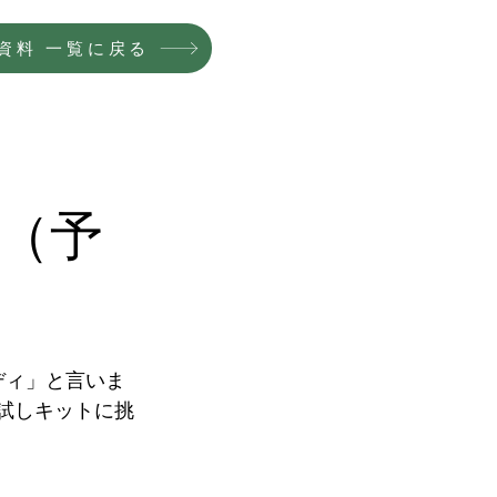
資料 一覧に戻る
️（予
ディ」と言いま
試しキットに挑