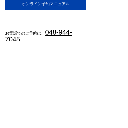
オンライン予約マニュアル
048-944-
お電話でのご予約は、
7045
＊お電話での予約、問い合わせは診療時間内
にお願いします。
--------------------------------------------------------
-------------------------------
すべて表示
最新記事