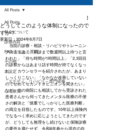
All Posts
All Posts
どうしてこのような体制になったので
すか？
料金について
更新日：
2024年6月7日
診療内容
　当院の診療・相談・リハビリやトレーニン
FAQ:よくある質問
グの方法は、「初診まで数週間以上待つと言
われた」「待ち時間が1時間以上」「2,3回目
その他
の診察からはあまり話す時間が持てなくなっ
た」「カウンセラーを紹介されたが、あまり
未設定
しっくりこない」「なかなか改善していない
「ステディ」リハビリ～専門研修
のでせめてセカンドオピニオンを聞きたい」
など、他の病院にも相談してから受診された
心理療法
患者さんから伺ってきたメンタル医療の不便
さの解決と「慎重でしっかりした医療判断」
の両立を目指したものです。10年以上保険内
でなるべく求めに
応じようとしてきたのです
が、どうしても無理をし続けないと保険診療
の要件を満たせず、
令和6年春から現在の自